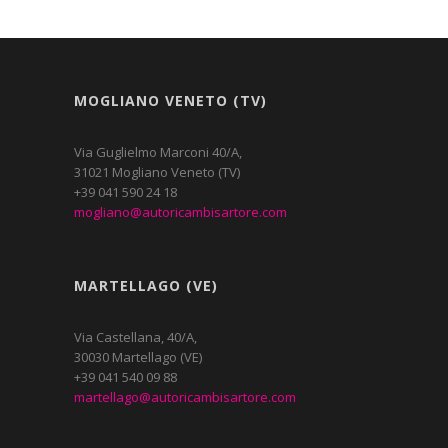
MOGLIANO VENETO (TV)
Via Guglielmo Marconi 40/A,
31021 Mogliano Veneto (TV)
+39 041 590 24 18
mogliano@autoricambisartore.com
MARTELLAGO (VE)
Via Castellana, 40/A,
30030 Martellago (VE)
+39 041 540 09 88
martellago@autoricambisartore.com