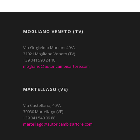
MOGLIANO VENETO (TV)
Via Guglielmo Marconi 40/A,
31021 Mogliano Veneto (TV)
+39 041 590 24 18
mogliano@autoricambisartore.com
MARTELLAGO (VE)
Via Castellana, 40/A,
30030 Martellago (VE)
+39 041 540 09 88
martellago@autoricambisartore.com