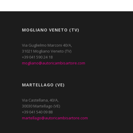
MOGLIANO VENETO (TV)
Via Guglielmo Marconi 40/A,
31021 Mogliano Veneto (TV)
+39 041 590 24 18
mogliano@autoricambisartore.com
MARTELLAGO (VE)
Via Castellana, 40/A,
30030 Martellago (VE)
+39 041 540 09 88
martellago@autoricambisartore.com