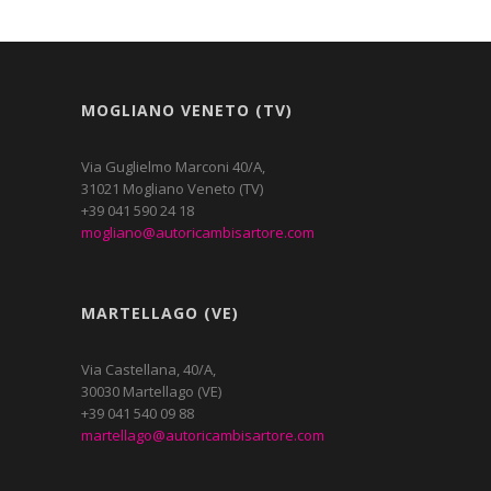
MOGLIANO VENETO (TV)
Via Guglielmo Marconi 40/A,
31021 Mogliano Veneto (TV)
+39 041 590 24 18
mogliano@autoricambisartore.com
MARTELLAGO (VE)
Via Castellana, 40/A,
30030 Martellago (VE)
+39 041 540 09 88
martellago@autoricambisartore.com