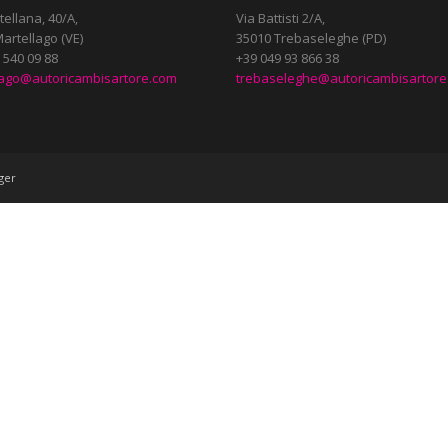
tellana, 40/A,
Via Battisti 2/A,
artellago (VE)
35010 Trebaseleghe (PD)
 540 09 88
+39 049 93 866 38
lago@autoricambisartore.com
trebaseleghe@autoricambisartore
ger