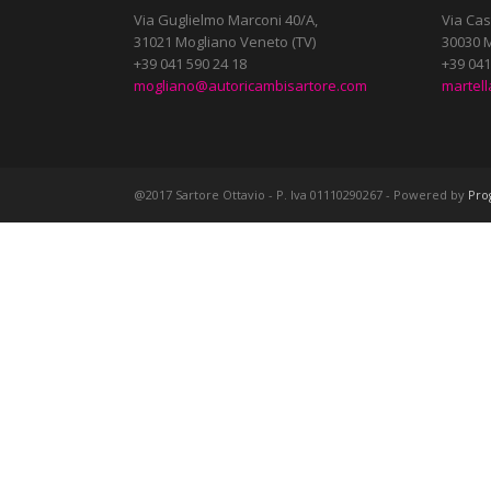
Via Guglielmo Marconi 40/A,
Via Cas
31021 Mogliano Veneto (TV)
30030 M
+39 041 590 24 18
+39 041
mogliano@autoricambisartore.com
martel
@2017 Sartore Ottavio - P. Iva 01110290267 - Powered by
Pro