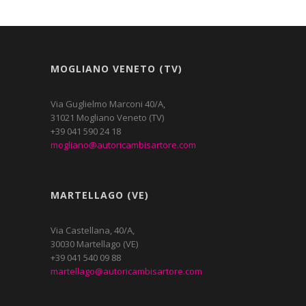
MOGLIANO VENETO (TV)
Via Guglielmo Marconi 40/A,
31021 Mogliano Veneto (TV)
+39 041 590 24 18
mogliano@autoricambisartore.com
MARTELLAGO (VE)
Via Castellana, 40/A,
30030 Martellago (VE)
+39 041 540 09 88
martellago@autoricambisartore.com