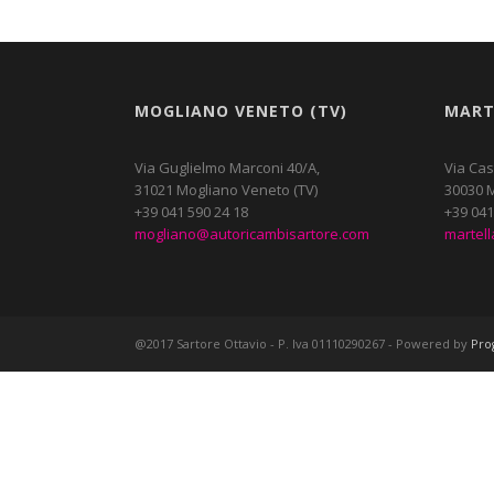
MOGLIANO VENETO (TV)
MART
Via Guglielmo Marconi 40/A,
Via Cas
31021 Mogliano Veneto (TV)
30030 M
+39 041 590 24 18
+39 041
mogliano@autoricambisartore.com
martel
@2017 Sartore Ottavio - P. Iva 01110290267 - Powered by
Pro